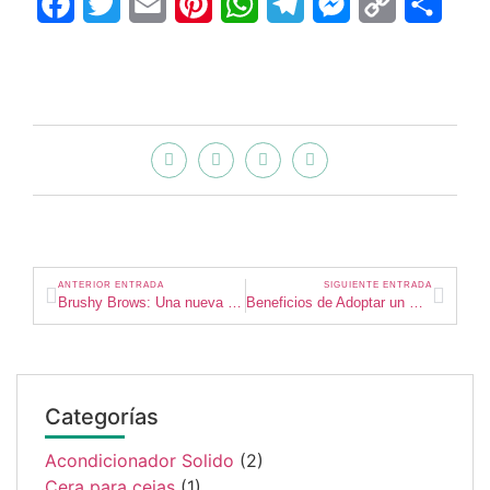
Facebook
Twitter
Email
Pinterest
WhatsApp
Telegram
Messenger
Copy
Compa
Link
ANTERIOR ENTRADA
SIGUIENTE ENTRADA
Brushy Brows: Una nueva forma de definir tus cejas
Beneficios de Adoptar un Estilo de Vida Minimalista 🧘‍♀️✨
Categorías
Acondicionador Solido
(2)
Cera para cejas
(1)